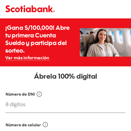
¡Gana S/100,000! Abre
tu primera Cuenta
Sueldo y participa del
sorteo.
Ver más información
Ábrela 100% digital
Número de DNI
Número de celular